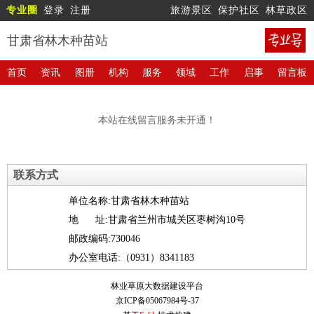
专业圈
登录
注册
旅游景区
保护社区
林草政区
甘肃省林木种苗站
首页
资讯
图册
机构
服务
领域
工作
启事
留言板
本站在线留言服务未开通！
联系方式
单位名称:甘肃省林木种苗站
地 址:甘肃省兰州市城关区枣树沟10号
邮政编码:730046
办公室电话:（0931）8341183
林业草原大数据建设平台
京ICP备05067984号-37